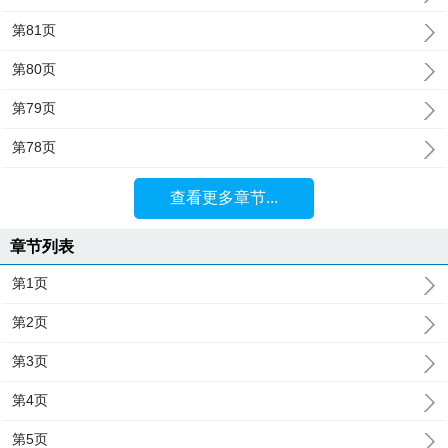
第81页
第80页
第79页
第78页
查看更多章节...
章节列表
第1页
第2页
第3页
第4页
第5页