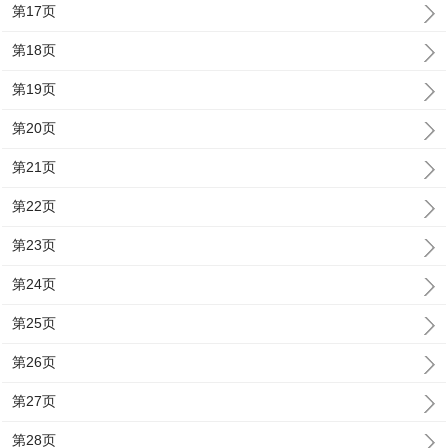
第17页
第18页
第19页
第20页
第21页
第22页
第23页
第24页
第25页
第26页
第27页
第28页