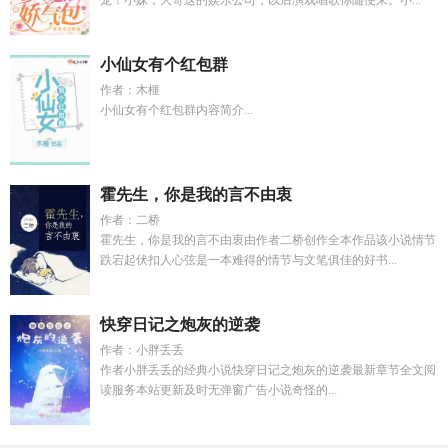
宠！小妹，大哥这的娱乐公司，以后演戏唱歌你随便来。小...
小仙女有个红包群
作者：木榧
小仙女有个红包群内容简介...
霍先生，你是我的言不由衷
作者：二桥
霍先生，你是我的言不由衷由作者二桥创作全本作品该小说情节
跌宕起伏扣人心弦是一本难得的情节与文笔俱佳的好书...
快穿日记之炮灰的逆袭
作者：小胖丢丢
作者小胖丢丢的经典小说快穿日记之炮灰的逆袭最新章节全文阅
读服务本站更新及时无弹窗广告小说奇怪的...