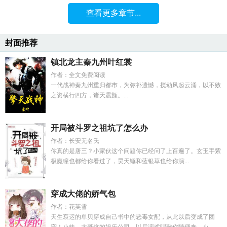
查看更多章节...
封面推荐
镇北龙主秦九州叶红裳
作者：全文免费阅读
一代战神秦九州重归都市，为弥补遗憾，搅动风起云涌，以不败
之资横行四方，诸天震颤。...
开局被斗罗之祖坑了怎么办
作者：长安无名氏
你真的是唐三？小家伙这个问题你已经问了上百遍了。玄玉手紫
极魔瞳也都给你看过了，昊天锤和蓝银草也给你演...
穿成大佬的娇气包
作者：花芙雪
天生衰运的单贝穿成自己书中的恶毒女配，从此以后变成了团