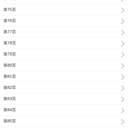
第75页
第76页
第77页
第78页
第79页
第80页
第81页
第82页
第83页
第84页
第85页