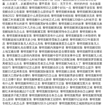
赢
人在诸天，从被通缉开始
重甲星座
玄幻：无字天书，绝对的外挂
当全族最
小的崽进入娱乐圈后
黎明觉醒和明日之后哪个好玩一点
黎明觉醒手游安装
黎明
觉醒合区公告最新
黎明觉醒怎么获得金币
黎明觉醒体验服
黎明觉醒测试服体验
资格2022
黎明觉醒是什么类型的游戏
黎明觉醒专精技能
黎明觉醒演员表
黎明
觉醒工时表藏宝图
黎明觉醒什么时候正式上线
黎明觉醒120级什么时候开启
黎
明觉醒未寄出的家书
黎明觉醒黑鲈鱼在哪钓
黎明觉醒尘封的故事
黎明觉醒兑换
码
黎明觉醒2022年几月份上线
黎明觉醒测试服
黎明觉醒测试服体验资格
黎明
觉醒辐射岛怎么去
黎明觉醒藏宝图
黎明觉醒滑翔伞怎么获得
黎明觉醒女角
色
黎明觉醒体验服安装
黎明觉醒同居有什么好处
黎明觉醒骇客小米勒密码
黎
明觉醒超核玩家要充多少钱
黎明觉醒滑雪板怎么解锁
黎明觉醒2022年最新消
息
黎明觉醒采集无人机怎么充电
黎明觉醒健康度怎么提升
黎明觉醒采集无人
机
黎明觉醒礼包在哪里兑换
黎明觉醒内测服申请
黎明觉醒捏脸
黎明觉醒切割
土地宝藏在哪
黎明觉醒手游
黎明觉醒领地柜是在哪里领取
黎明觉醒野菜在哪采
集
黎明觉醒怎么获得内测资格
黎明觉醒中部平原突发事件位置
黎明觉醒无人机
怎么充电
黎明觉醒什么时候开服的
黎明觉醒印记搭配攻略
黎明觉醒噩梦苏醒逃
离楼顶怎么出去
黎明觉醒拾荒者怎么升级
黎明觉醒为啥没人了
黎明觉醒基因重
组技巧
黎明觉醒印记怎么获得
黎明觉醒合区公告
黎明觉醒声望怎么提升
黎明
觉醒日式盐烤青花鱼
黎明觉醒国际服安装
黎明觉醒云游戏
黎明觉醒官网
黎明
觉醒大口黑鲈鱼在哪钓
黎明觉醒列巴怎么做
黎明觉醒秀妍在哪里
黎明觉醒和明
日之后哪个更好
黎明觉醒蜂蜜怎么获得
黎明觉醒内存多少G
黎明觉醒技能强度
有什么用
黎明觉醒和明日之后
黎明觉醒官方正版
黎明觉醒藏宝图大全
黎明觉
醒失控的司机藏宝图挖掘点
黎明觉醒最高等级是多少
黎明觉醒黑暗之城
黎明觉
醒红木林地收藏品2个位置
黎明觉醒捏脸码女
黎明觉醒路霸身份怎么解锁
黎明
觉醒建房子配方图谱
黎明觉醒朝闻道任务怎么做
黎明觉醒秀妍
黎明觉醒滑翔翼
怎么获得
黎明觉醒安装
黎明觉醒荆棘王冠密码
黎明觉醒印记金词条
黎明觉醒
专精无人机怎么弄
黎明觉醒62区什么时候开
黎明觉醒黑暗之城路牌如何全部解