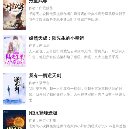
丹皇武尊
作者：白馍辣酱
书海阁小说网免费提供作者白馍辣酱的经典小说丹皇武尊最新章
节全文阅读服务本站更新及时无弹窗广告欢迎...
婚然天成：陆先生的小幸运
作者：南山居
人人都说，云开投行总裁陆云深凉薄无情，雷厉风行，可没有人
知道，他把所有的温情都给了秦暖。秦暖，京大生物系系花...
我有一柄逆天剑
作者：聂天心
我叫安不秀。我一出生就有一柄剑，待我十五岁掌握这剑的时
候。我开启了我的开挂人生。人生在世安能不秀？我有一柄逆天
之...
NBA登峰造极
作者：家养小野狼
书海阁小说网免费提供作者家养小野狼的经典小说NBA登峰造极