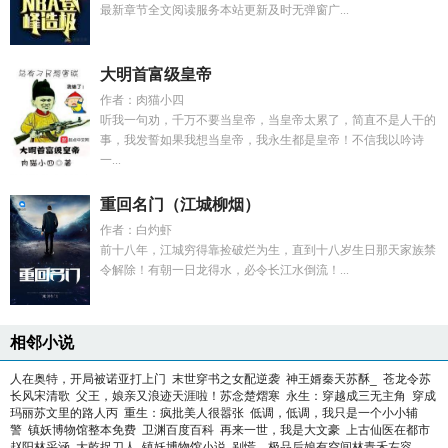
最新章节全文阅读服务本站更新及时无弹窗广...
大明首富级皇帝
作者：肉猫小四
听我一句劝，千万不要当皇帝，当皇帝太累了，简直不是人干的
事，我发誓如果我想当皇帝，我永生都是皇帝！不信我以吟诗
一...
重回名门（江城柳烟）
作者：白灼虾
前十八年，江城穷得靠捡破烂为生，直到十八岁生日那天家族禁
令解除！有朝一日龙得水，必令长江水倒流！...
相邻小说
人在奥特，开局被诺亚打上门
末世穿书之女配逆袭
神王婿秦天苏酥_
苍龙令苏
长风宋清歌
父王，娘亲又浪迹天涯啦！苏念楚熠寒
永生：穿越成三无主角
穿成
玛丽苏文里的路人丙
重生：疯批美人很嚣张
低调，低调，我只是一个小小辅
警
镇妖博物馆整本免费
卫渊百度百科
再来一世，我是大文豪
上古仙医在都市
赵阳林采涵
大乾捉刀人
镇妖博物馆小说
别慌，极品后娘有空间林青禾左容