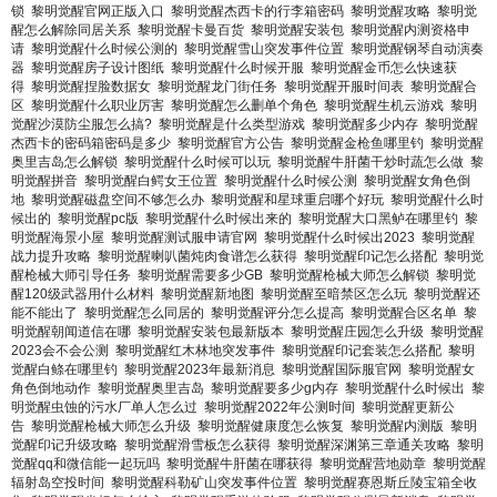
锁
黎明觉醒官网正版入口
黎明觉醒杰西卡的行李箱密码
黎明觉醒攻略
黎明觉
醒怎么解除同居关系
黎明觉醒卡曼百货
黎明觉醒安装包
黎明觉醒内测资格申
请
黎明觉醒什么时候公测的
黎明觉醒雪山突发事件位置
黎明觉醒钢琴自动演奏
器
黎明觉醒房子设计图纸
黎明觉醒什么时候开服
黎明觉醒金币怎么快速获
得
黎明觉醒捏脸数据女
黎明觉醒龙门街任务
黎明觉醒开服时间表
黎明觉醒合
区
黎明觉醒什么职业厉害
黎明觉醒怎么删单个角色
黎明觉醒生机云游戏
黎明
觉醒沙漠防尘服怎么搞?
黎明觉醒是什么类型游戏
黎明觉醒多少内存
黎明觉醒
杰西卡的密码箱密码是多少
黎明觉醒官方公告
黎明觉醒金枪鱼哪里钓
黎明觉醒
奥里吉岛怎么解锁
黎明觉醒什么时候可以玩
黎明觉醒牛肝菌干炒时蔬怎么做
黎
明觉醒拼音
黎明觉醒白鳄女王位置
黎明觉醒什么时候公测
黎明觉醒女角色倒
地
黎明觉醒磁盘空间不够怎么办
黎明觉醒和星球重启哪个好玩
黎明觉醒什么时
候出的
黎明觉醒pc版
黎明觉醒什么时候出来的
黎明觉醒大口黑鲈在哪里钓
黎
明觉醒海景小屋
黎明觉醒测试服申请官网
黎明觉醒什么时候出2023
黎明觉醒
战力提升攻略
黎明觉醒喇叭菌炖肉食谱怎么获得
黎明觉醒印记怎么搭配
黎明觉
醒枪械大师引导任务
黎明觉醒需要多少GB
黎明觉醒枪械大师怎么解锁
黎明觉
醒120级武器用什么材料
黎明觉醒新地图
黎明觉醒至暗禁区怎么玩
黎明觉醒还
能不能出了
黎明觉醒怎么同居的
黎明觉醒评分怎么提高
黎明觉醒合区名单
黎
明觉醒朝闻道信在哪
黎明觉醒安装包最新版本
黎明觉醒庄园怎么升级
黎明觉醒
2023会不会公测
黎明觉醒红木林地突发事件
黎明觉醒印记套装怎么搭配
黎明
觉醒白鲦在哪里钓
黎明觉醒2023年最新消息
黎明觉醒国际服官网
黎明觉醒女
角色倒地动作
黎明觉醒奥里吉岛
黎明觉醒要多少g内存
黎明觉醒什么时候出
黎
明觉醒虫蚀的污水厂单人怎么过
黎明觉醒2022年公测时间
黎明觉醒更新公
告
黎明觉醒枪械大师怎么升级
黎明觉醒健康度怎么恢复
黎明觉醒内测版
黎明
觉醒印记升级攻略
黎明觉醒滑雪板怎么获得
黎明觉醒深渊第三章通关攻略
黎明
觉醒qq和微信能一起玩吗
黎明觉醒牛肝菌在哪获得
黎明觉醒营地勋章
黎明觉醒
辐射岛空投时间
黎明觉醒科勒矿山突发事件位置
黎明觉醒赛恩斯丘陵宝箱全收